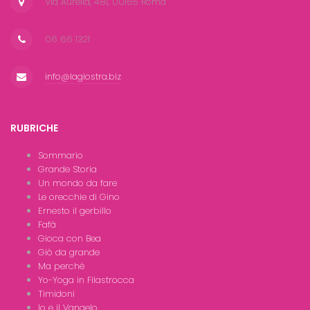
Via Aurelia, 481, 00165 Roma
06 66 1321
info@lagiostra.biz
RUBRICHE
Sommario
Grande Storia
Un mondo da fare
Le orecchie di Gino
Ernesto il gerbillo
Fafà
Gioca con Bea
Giò da grande
Ma perchè
Yo-Yoga in Filastrocca
Timidoni
Io e il Vangelo