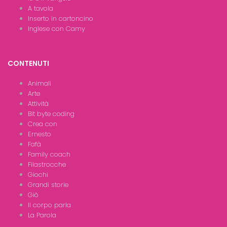
A tavola
Inserto in cartoncino
Inglese con Camy
CONTENUTI
Animali
Arte
Attività
Bit byte coding
Crea con
Ernesto
Fafà
Family coach
Filastrocche
Giochi
Grandi storie
Giò
Il corpo parla
La Parola