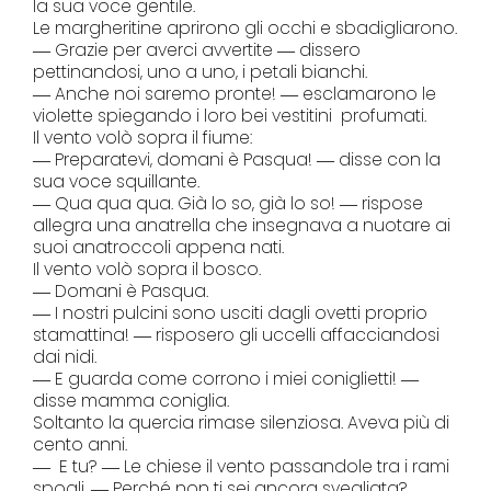
la sua voce gentile.
Le margheritine aprirono gli occhi e sbadigliarono.
― Grazie per averci avvertite ― dissero
pettinandosi, uno a uno, i petali bianchi.
― Anche noi saremo pronte! ― esclamarono le
violette spiegando i loro bei vestitini profumati.
Il vento volò sopra il fiume:
― Preparatevi, domani è Pasqua! ― disse con la
sua voce squillante.
― Qua qua qua. Già lo so, già lo so! ― rispose
allegra una anatrella che insegnava a nuotare ai
suoi anatroccoli appena nati.
Il vento volò sopra il bosco.
― Domani è Pasqua.
― I nostri pulcini sono usciti dagli ovetti proprio
stamattina! ― risposero gli uccelli affacciandosi
dai nidi.
― E guarda come corrono i miei coniglietti! ―
disse mamma coniglia.
Soltanto la quercia rimase silenziosa. Aveva più di
cento anni.
― E tu? ― Le chiese il vento passandole tra i rami
spogli. ― Perché non ti sei ancora svegliata?