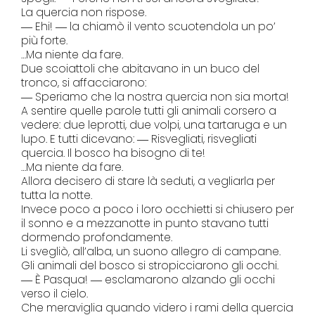
La quercia non rispose.
― Ehi! ― la chiamò il vento scuotendola un po’
più forte.
…Ma niente da fare.
Due scoiattoli che abitavano in un buco del
tronco, si affacciarono:
― Speriamo che la nostra quercia non sia morta!
A sentire quelle parole tutti gli animali corsero a
vedere: due leprotti, due volpi, una tartaruga e un
lupo. E tutti dicevano: ― Risvegliati, risvegliati
quercia. Il bosco ha bisogno di te!
…Ma niente da fare.
Allora decisero di stare là seduti, a vegliarla per
tutta la notte.
Invece poco a poco i loro occhietti si chiusero per
il sonno e a mezzanotte in punto stavano tutti
dormendo profondamente.
Li svegliò, all’alba, un suono allegro di campane.
Gli animali del bosco si stropicciarono gli occhi.
― È Pasqua! ― esclamarono alzando gli occhi
verso il cielo.
Che meraviglia quando videro i rami della quercia