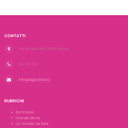
CONTATTI
Via Aurelia, 481, 00165 Roma
06 66 1321
info@lagiostra.biz
RUBRICHE
Sommario
Grande Storia
Un mondo da fare