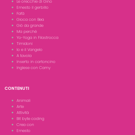
Le orecchie di Gino
Ernesto il gerbillo
Fafà
Gioca con Bea
Giò da grande
Ma perchè
Yo-Yoga in Filastrocca
Timidoni
Io e il Vangelo
A tavola
Inserto in cartoncino
Inglese con Camy
CONTENUTI
Animali
Arte
Attività
Bit byte coding
Crea con
Ernesto