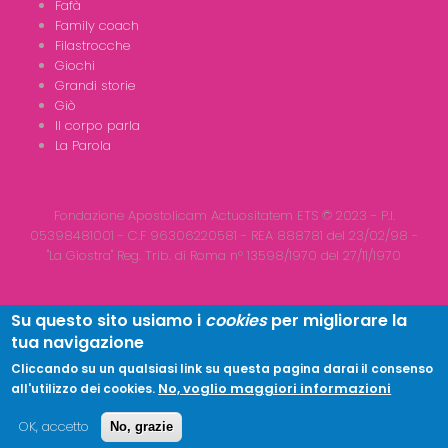
Fafà
Family coach
Filastrocche
Giochi
Grandi storie
Giò
Il corpo parla
La Parola
Fondazione Apostolicam Actuositatem ETS © 2023 - P.I.
05398481001 - C.F 96306220581 - REA 888781 del 23/02/98 -
"La Giostra" Reg. Trib. di Roma n° 13598/1970 del 27/11/1970
Su questo sito usiamo i
cookies
per migliorare la
tua navigazione
Copyright © 2026
LA GIOSTRA
| All Rights Reserved
Cliccando su un qualsiasi link su questa pagina darai il consenso
No, voglio maggiori informazioni
all'utilizzo dei cookies.
OK, accetto
No, grazie