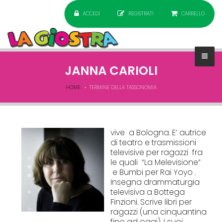
ACCEDI
REGISTRATI
CARRELLO
JANNA CARIOLI
HOME
TERMINE DELLA TASSONOMIA
vive a Bologna. E’ autrice
di teatro e trasmissioni
televisive per ragazzi fra
le quali “La Melevisione”
e Bumbi per Rai Yoyo .
Insegna drammaturgia
televisiva a Bottega
Finzioni. Scrive libri per
ragazzi (una cinquantina
fino ad oggi). I suoi