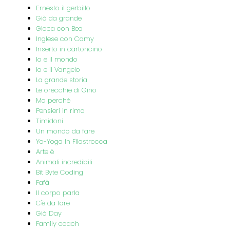
Ernesto il gerbillo
Giò da grande
Gioca con Bea
Inglese con Camy
Inserto in cartoncino
Io e il mondo
Io e il Vangelo
La grande storia
Le orecchie di Gino
Ma perché
Pensieri in rima
Timidoni
Un mondo da fare
Yo-Yoga in Filastrocca
Arte è
Animali incredibili
Bit Byte Coding
Fafà
Il corpo parla
C'è da fare
Giò Day
Family coach