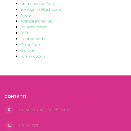
Un mondo da fare
Yo-Yoga in Filastrocca
Arte è
Animali incredibili
Bit Byte Coding
Fafà
Il corpo parla
C'è da fare
Giò Day
Family coach
CONTATTI
Via Aurelia, 481, 00165 Roma
06 66 1321