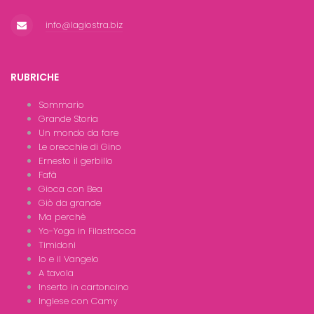
info@lagiostra.biz
RUBRICHE
Sommario
Grande Storia
Un mondo da fare
Le orecchie di Gino
Ernesto il gerbillo
Fafà
Gioca con Bea
Giò da grande
Ma perchè
Yo-Yoga in Filastrocca
Timidoni
Io e il Vangelo
A tavola
Inserto in cartoncino
Inglese con Camy