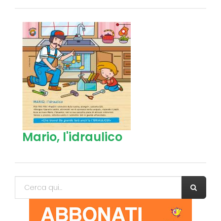
Mario, l'idraulico
Form di ricerca
Cerca