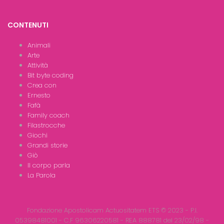
CONTENUTI
Animali
Arte
Attività
Bit byte coding
Crea con
Ernesto
Fafà
Family coach
Filastrocche
Giochi
Grandi storie
Giò
Il corpo parla
La Parola
Fondazione Apostolicam Actuositatem ETS © 2023 - P.I.
05398481001 - C.F 96306220581 - REA 888781 del 23/02/98 -