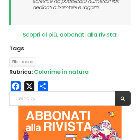
scrittrice ha pubblicato numerosi libri
dedicati a bambini e ragazzi.
Scopri di più, abbonati alla rivista!
Tags
Filastrocca
Rubrica:
Colorime in natura
Facebook
X
Share
Form di ricerca
Cerca