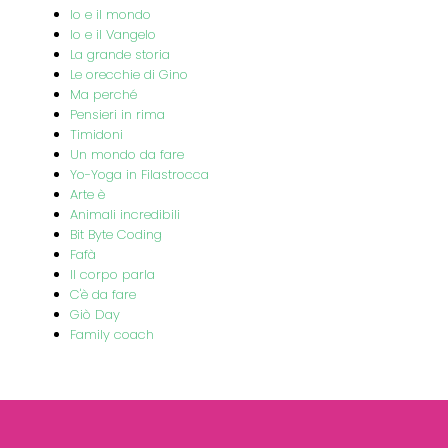
Io e il mondo
Io e il Vangelo
La grande storia
Le orecchie di Gino
Ma perché
Pensieri in rima
Timidoni
Un mondo da fare
Yo-Yoga in Filastrocca
Arte è
Animali incredibili
Bit Byte Coding
Fafà
Il corpo parla
C'è da fare
Giò Day
Family coach