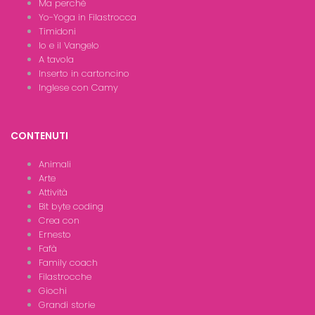
Ma perchè
Yo-Yoga in Filastrocca
Timidoni
Io e il Vangelo
A tavola
Inserto in cartoncino
Inglese con Camy
CONTENUTI
Animali
Arte
Attività
Bit byte coding
Crea con
Ernesto
Fafà
Family coach
Filastrocche
Giochi
Grandi storie