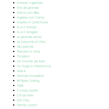
Ernesto il gerbillo
Giò da grande
Gioca con Bea
Inglese con Camy
Inserto in cartoncino
Io e il mondo
Io e il Vangelo
La grande storia
Le orecchie di Gino
Ma perché
Pensieri in rima
Timidoni
Un mondo da fare
Yo-Yoga in Filastrocca
Arte è
Animali incredibili
Bit Byte Coding
Fafà
Il corpo parla
C'è da fare
Giò Day
Family coach