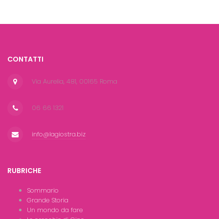
CONTATTI
Via Aurelia, 481, 00165 Roma
06 66 1321
info@lagiostra.biz
RUBRICHE
Sommario
Grande Storia
Un mondo da fare