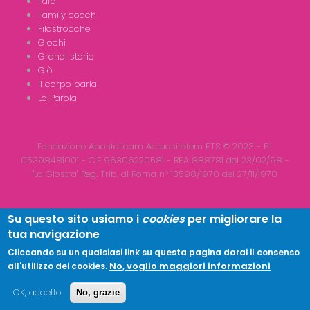
Fafà
Family coach
Filastrocche
Giochi
Grandi storie
Giò
Il corpo parla
La Parola
Fondazione Apostolicam Actuositatem ETS © 2023 - P.I.
05398481001 - C.F 96306220581 - REA 888781 del 23/02/98 -
"La Giostra" Reg. Trib. di Roma n° 13598/1970 del 27/11/1970
Su questo sito usiamo i
cookies
per migliorare la
tua navigazione
Copyright © 2026
LA GIOSTRA
| All Rights Reserved
Cliccando su un qualsiasi link su questa pagina darai il consenso
No, voglio maggiori informazioni
all'utilizzo dei cookies.
OK, accetto
No, grazie