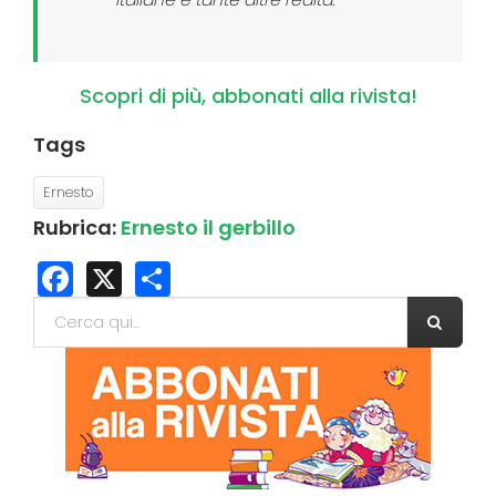
Scopri di più, abbonati alla rivista!
Tags
Ernesto
Rubrica:
Ernesto il gerbillo
Facebook
X
Share
Form di ricerca
Cerca