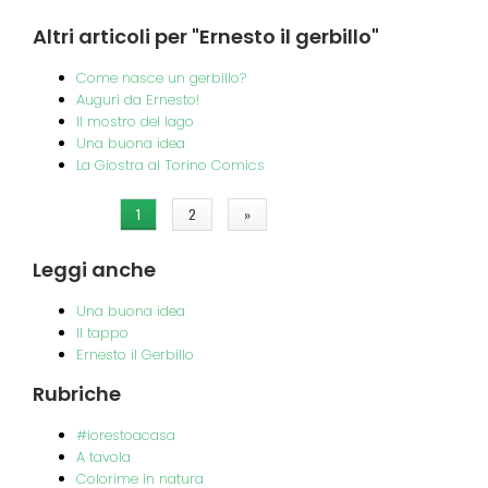
Altri
articoli per "Ernesto il gerbillo"
Come nasce un gerbillo?
Auguri da Ernesto!
Il mostro del lago
Una buona idea
La Giostra al Torino Comics
Pagine
1
2
»
Leggi
anche
Una buona idea
Il tappo
Ernesto il Gerbillo
Rubriche
#iorestoacasa
A tavola
Colorime in natura