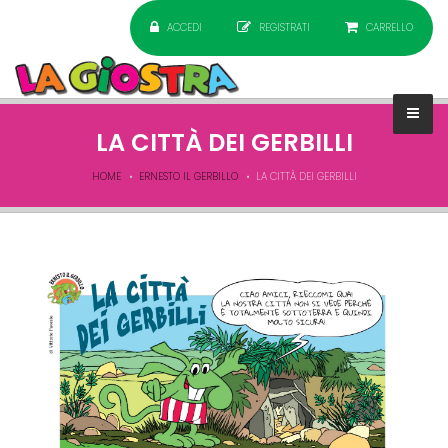
ACCEDI
REGISTRATI
CARRELLO
LA CITTÀ DEI GERBILLI
HOME
ERNESTO IL GERBILLO
LA CITTÀ DEI GERBILLI
Pagine da
interno_MARZO_026.jpg