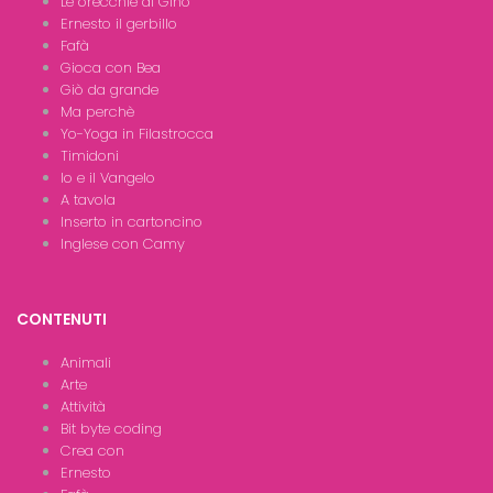
Le orecchie di Gino
Ernesto il gerbillo
Fafà
Gioca con Bea
Giò da grande
Ma perchè
Yo-Yoga in Filastrocca
Timidoni
Io e il Vangelo
A tavola
Inserto in cartoncino
Inglese con Camy
CONTENUTI
Animali
Arte
Attività
Bit byte coding
Crea con
Ernesto