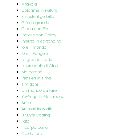
A tavola
Colorime in natura
Ernesto il gerbillo
Giò da grande
Gioca con Bea
Inglese con Camy
Inserto in cartoncino
Io e il mondo
Io e il Vangelo
La grande storia
Le orecchie di Gino
Ma perché
Pensieri in rima
Timidoni
Un mondo da fare
Yo-Yoga in Filastrocca
Arte è
Animali incredibili
Bit Byte Coding
Fafà
Il corpo parla
C'è da fare