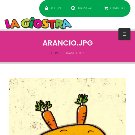
ACCEDI
REGISTRATI
CARRELLO
ARANCIO.JPG
HOME
ARANCIO.JPG