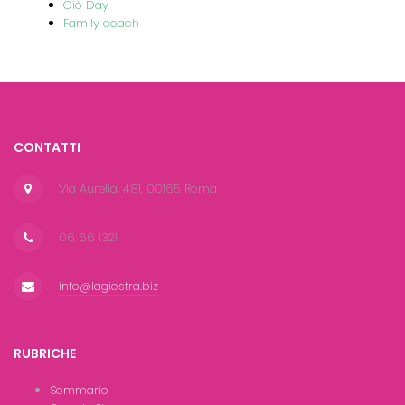
Giò Day
Family coach
CONTATTI
Via Aurelia, 481, 00165 Roma
06 66 1321
info@lagiostra.biz
RUBRICHE
Sommario