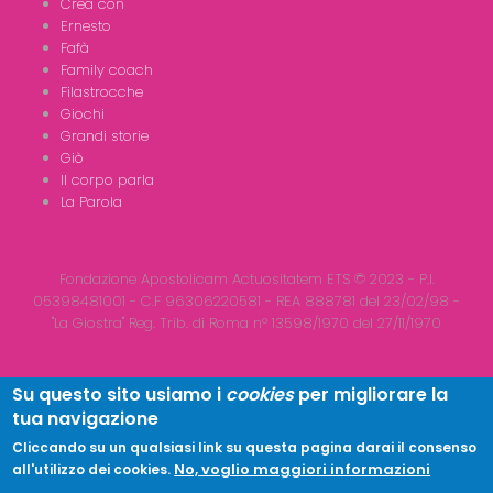
Crea con
Ernesto
Fafà
Family coach
Filastrocche
Giochi
Grandi storie
Giò
Il corpo parla
La Parola
Fondazione Apostolicam Actuositatem ETS © 2023 - P.I.
05398481001 - C.F 96306220581 - REA 888781 del 23/02/98 -
"La Giostra" Reg. Trib. di Roma n° 13598/1970 del 27/11/1970
Su questo sito usiamo i
cookies
per migliorare la
tua navigazione
Copyright © 2026
LA GIOSTRA
| All Rights Reserved
Cliccando su un qualsiasi link su questa pagina darai il consenso
No, voglio maggiori informazioni
all'utilizzo dei cookies.