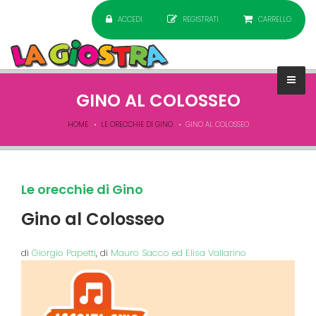
ACCEDI
REGISTRATI
CARRELLO
GINO AL COLOSSEO
HOME
LE ORECCHIE DI GINO
GINO AL COLOSSEO
Le orecchie di Gino
Gino al Colosseo
di
Giorgio Papetti
, di
Mauro Sacco ed Elisa Vallarino