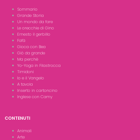
Sommario
Grande Storia
Un mondo da fare
Le orecchie di Gino
Ernesto il gerbillo
Fafà
Gioca con Bea
Giò da grande
Ma perchè
Yo-Yoga in Filastrocca
Timidoni
Io e il Vangelo
A tavola
Inserto in cartoncino
Inglese con Camy
CONTENUTI
Animali
Arte