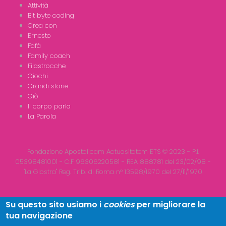
Attività
Bit byte coding
Crea con
Ernesto
Fafà
Family coach
Filastrocche
Giochi
Grandi storie
Giò
Il corpo parla
La Parola
Fondazione Apostolicam Actuositatem ETS © 2023 - P.I.
05398481001 - C.F 96306220581 - REA 888781 del 23/02/98 -
"La Giostra" Reg. Trib. di Roma n° 13598/1970 del 27/11/1970
Su questo sito usiamo i
cookies
per migliorare la
tua navigazione
Copyright © 2026
LA GIOSTRA
| All Rights Reserved