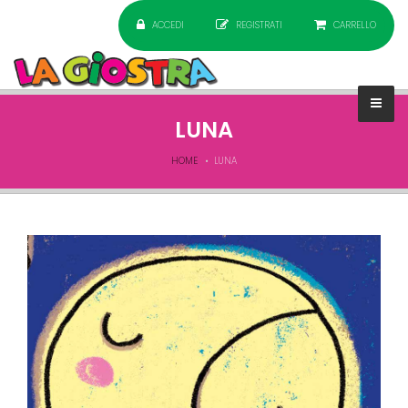
ACCEDI
REGISTRATI
CARRELLO
LUNA
HOME
LUNA
Filastrocca_Pagina_2.jpg