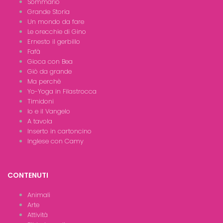
Sommario
Grande Storia
Un mondo da fare
Le orecchie di Gino
Ernesto il gerbillo
Fafà
Gioca con Bea
Giò da grande
Ma perchè
Yo-Yoga in Filastrocca
Timidoni
Io e il Vangelo
A tavola
Inserto in cartoncino
Inglese con Camy
CONTENUTI
Animali
Arte
Attività