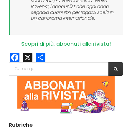
sono stati più volte inseriti in “White
Ravens”, l’honour list che ogni anno
segnala buoni libri per ragazzi scelti in
un panorama internazionale.
Scopri di più, abbonati alla rivista!
Facebook
X
Share
Form di ricerca
Cerca
Rubriche