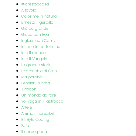
#iorestoacasa
A tavola
Colorime in natura
Ernesto il gerbillo
Giò da grande
Gioca con Bea
Inglese con Camy
Inserto in cartoncino
Io e il mondo
Io e il Vangelo
La grande storia
Le orecchie di Gino
Ma perché
Pensieri in rima
Timidoni
Un mondo da fare
Yo-Yoga in Filastrocca
Arte è
Animali incredibili
Bit Byte Coding
Fafà
Il corpo parla