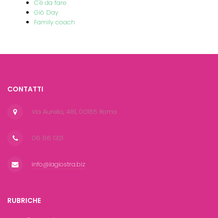
C'è da fare
Giò Day
Family coach
CONTATTI
Via Aurelia, 481, 00165 Roma
06 66 1321
info@lagiostra.biz
RUBRICHE