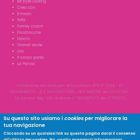
Bit byte coding
Crea con
Ernesto
Fafà
Family coach
Filastrocche
Giochi
Grandi storie
Giò
Il corpo parla
La Parola
Fondazione Apostolicam Actuositatem ETS © 2023 - P.I.
05398481001 - C.F 96306220581 - REA 888781 del 23/02/98 -
"La Giostra" Reg. Trib. di Roma n° 13598/1970 del 27/11/1970
Su questo sito usiamo i
cookies
per migliorare la
tua navigazione
Copyright © 2026
LA GIOSTRA
| All Rights Reserved
Cliccando su un qualsiasi link su questa pagina darai il consenso
No, voglio maggiori informazioni
all'utilizzo dei cookies.