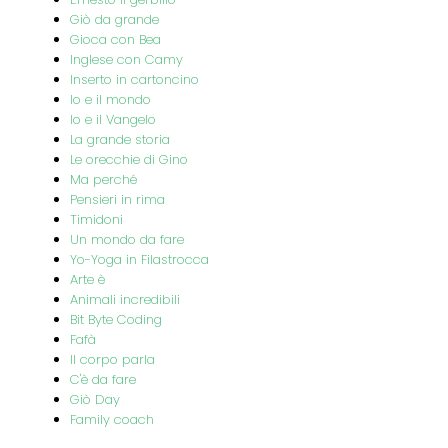
Giò da grande
Gioca con Bea
Inglese con Camy
Inserto in cartoncino
Io e il mondo
Io e il Vangelo
La grande storia
Le orecchie di Gino
Ma perché
Pensieri in rima
Timidoni
Un mondo da fare
Yo-Yoga in Filastrocca
Arte è
Animali incredibili
Bit Byte Coding
Fafà
Il corpo parla
C'è da fare
Giò Day
Family coach