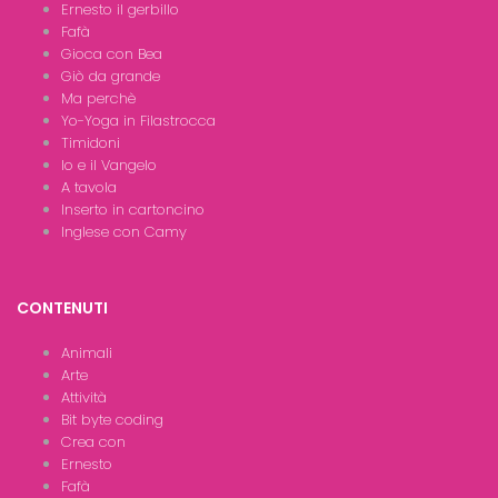
Ernesto il gerbillo
Fafà
Gioca con Bea
Giò da grande
Ma perchè
Yo-Yoga in Filastrocca
Timidoni
Io e il Vangelo
A tavola
Inserto in cartoncino
Inglese con Camy
CONTENUTI
Animali
Arte
Attività
Bit byte coding
Crea con
Ernesto
Fafà