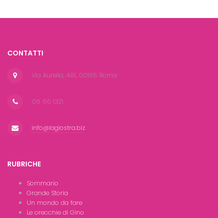
CONTATTI
Via Aurelia, 481, 00165 Roma
06 66 1321
info@lagiostra.biz
RUBRICHE
Sommario
Grande Storia
Un mondo da fare
Le orecchie di Gino