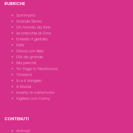
RUBRICHE
Sommario
Grande Storia
Un mondo da fare
Le orecchie di Gino
Ernesto il gerbillo
Fafà
Gioca con Bea
Giò da grande
Ma perchè
Yo-Yoga in Filastrocca
Timidoni
Io e il Vangelo
A tavola
Inserto in cartoncino
Inglese con Camy
CONTENUTI
Animali