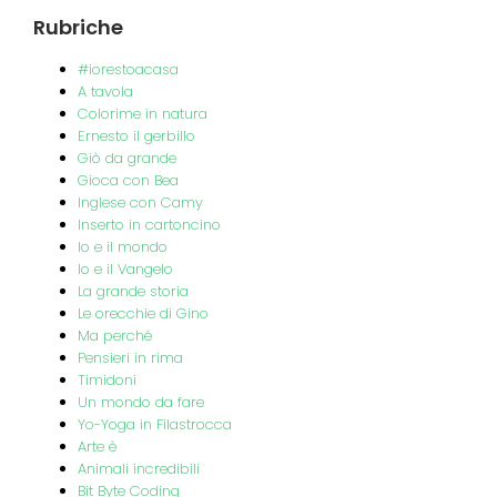
Rubriche
#iorestoacasa
A tavola
Colorime in natura
Ernesto il gerbillo
Giò da grande
Gioca con Bea
Inglese con Camy
Inserto in cartoncino
Io e il mondo
Io e il Vangelo
La grande storia
Le orecchie di Gino
Ma perché
Pensieri in rima
Timidoni
Un mondo da fare
Yo-Yoga in Filastrocca
Arte è
Animali incredibili
Bit Byte Coding