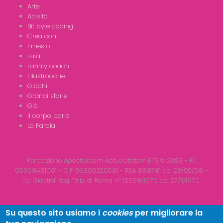
Arte
Attività
Bit byte coding
Crea con
Ernesto
Fafà
Family coach
Filastrocche
Giochi
Grandi storie
Giò
Il corpo parla
La Parola
Fondazione Apostolicam Actuositatem ETS © 2023 - P.I.
05398481001 - C.F 96306220581 - REA 888781 del 23/02/98 -
"La Giostra" Reg. Trib. di Roma n° 13598/1970 del 27/11/1970
Su questo sito usiamo i
cookies
per migliorare la