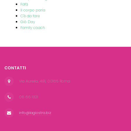
Fafà
Il corpo parla
C'è da fare
Giò Day
Family coach
CONTATTI
Via Aurelia, 481, 00165 Roma
06 66 1321
info@lagiostra.biz