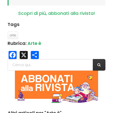
Scopri di più, abbonati alla rivista!
Tags
arte
Rubrica:
Arte è
Facebook
X
Share
Form di ricerca
Cerca
Altri
articoli per "Arte è"