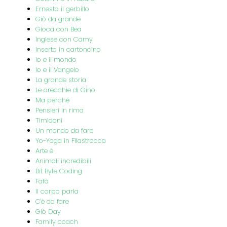
Ernesto il gerbillo
Giò da grande
Gioca con Bea
Inglese con Camy
Inserto in cartoncino
Io e il mondo
Io e il Vangelo
La grande storia
Le orecchie di Gino
Ma perché
Pensieri in rima
Timidoni
Un mondo da fare
Yo-Yoga in Filastrocca
Arte è
Animali incredibili
Bit Byte Coding
Fafà
Il corpo parla
C'è da fare
Giò Day
Family coach