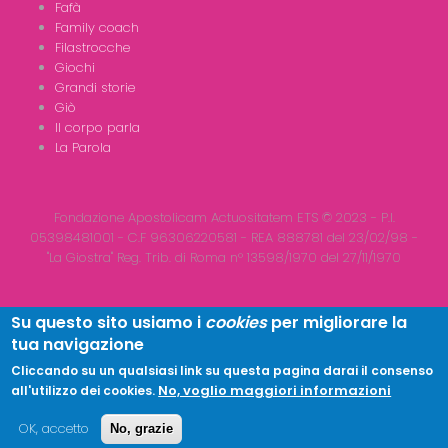
Fafà
Family coach
Filastrocche
Giochi
Grandi storie
Giò
Il corpo parla
La Parola
Fondazione Apostolicam Actuositatem ETS © 2023 - P.I.
05398481001 - C.F 96306220581 - REA 888781 del 23/02/98 -
"La Giostra" Reg. Trib. di Roma n° 13598/1970 del 27/11/1970
Su questo sito usiamo i
cookies
per migliorare la
tua navigazione
Copyright © 2026
LA GIOSTRA
| All Rights Reserved
Cliccando su un qualsiasi link su questa pagina darai il consenso
No, voglio maggiori informazioni
all'utilizzo dei cookies.
OK, accetto
No, grazie