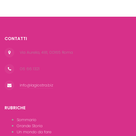
CONTATTI
Via Aurelia, 481, 00165 Roma
06 66 1321
info@lagiostra.biz
RUBRICHE
Sommario
Grande Storia
Un mondo da fare