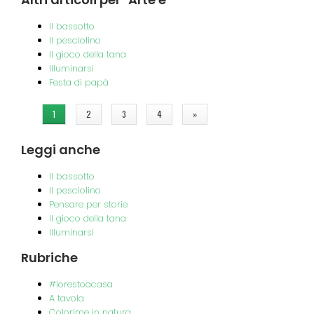
Il bassotto
Il pesciolino
Il gioco della tana
Illuminarsi
Festa di papà
Pagine
1
2
3
4
»
Leggi
anche
Il bassotto
Il pesciolino
Pensare per storie
Il gioco della tana
Illuminarsi
Rubriche
#iorestoacasa
A tavola
Colorime in natura