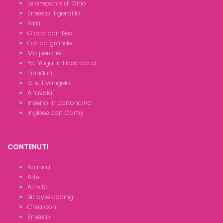
Le orecchie di Gino
Ernesto il gerbillo
Fafà
Gioca con Bea
Giò da grande
Ma perchè
Yo-Yoga in Filastrocca
Timidoni
Io e il Vangelo
A tavola
Inserto in cartoncino
Inglese con Camy
CONTENUTI
Animali
Arte
Attività
Bit byte coding
Crea con
Ernesto