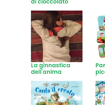
di cioccolato
La ginnastica
Par
dell'anima
pic