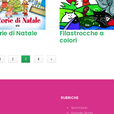
rie di Natale
Filastrocche a
colori
1
2
3
4
»
RUBRICHE
Sommario
Grande Storia