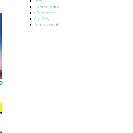
Fafà
Il corpo parla
C'è da fare
Giò Day
Family coach
e