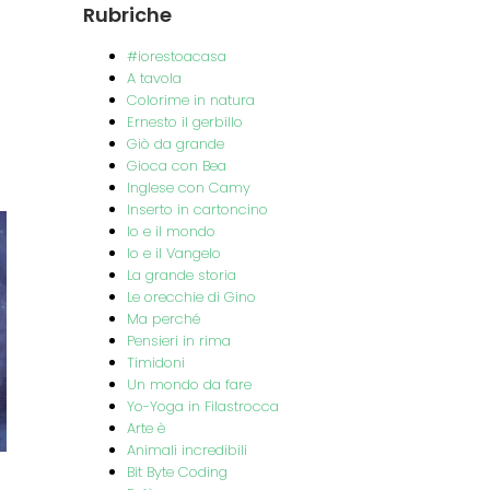
Rubriche
#iorestoacasa
A tavola
Colorime in natura
Ernesto il gerbillo
Giò da grande
Gioca con Bea
Inglese con Camy
Inserto in cartoncino
Io e il mondo
Io e il Vangelo
La grande storia
Le orecchie di Gino
Ma perché
Pensieri in rima
Timidoni
Un mondo da fare
Yo-Yoga in Filastrocca
Arte è
Animali incredibili
Bit Byte Coding