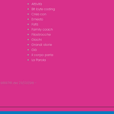
Attività
Bit byte coding
Crea con
Ernesto
Fafà
Family coach
Filastrocche
Giochi
Grandi storie
Giò
Il corpo parla
La Parola
 888781 del 23/02/98 -