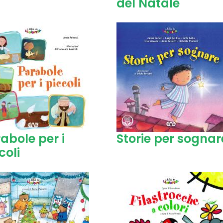
del Natale
abole per i
Storie per sognar
coli