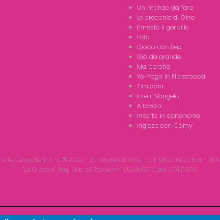
Un mondo da fare
Le orecchie di Gino
Ernesto il gerbillo
Fafà
Gioca con Bea
Giò da grande
Ma perchè
Yo-Yoga in Filastrocca
Timidoni
Io e il Vangelo
A tavola
Inserto in cartoncino
Inglese con Camy
m Actuositatem ETS © 2023 - P.I. 05398481001 - C.F 96306220581 - REA
"La Giostra" Reg. Trib. di Roma n° 13598/1970 del 27/11/1970