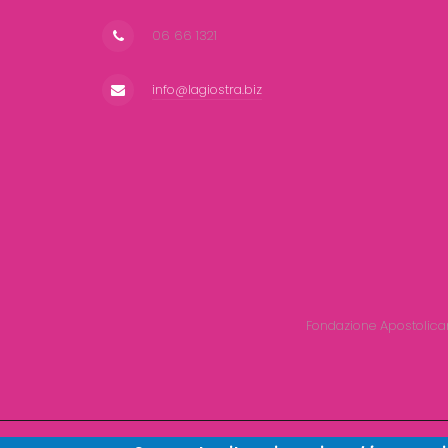
06 66 1321
info@lagiostra.biz
Fondazione Apostolica