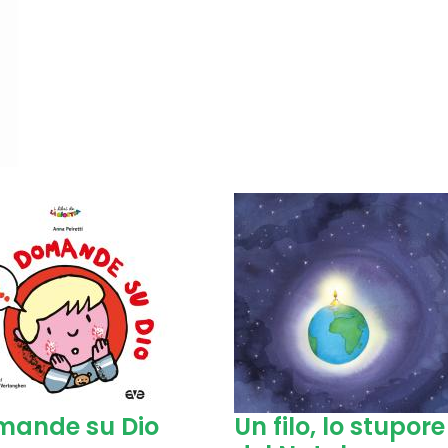
mande su Dio
Un filo, lo stupore