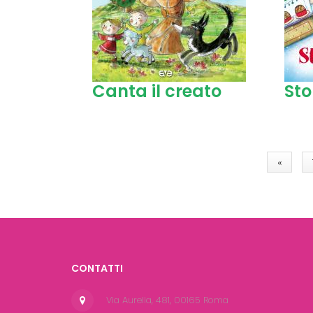
Canta il creato
Sto
Pagine
«
CONTATTI
Via Aurelia, 481, 00165 Roma