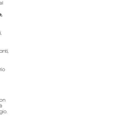
el
e,
,
nti,
rio
non
 è
gio.