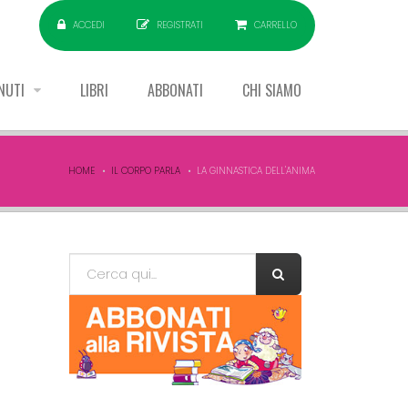
ACCEDI
REGISTRATI
CARRELLO
NUTI
LIBRI
ABBONATI
CHI SIAMO
HOME
IL CORPO PARLA
LA GINNASTICA DELL'ANIMA
Form di ricerca
Cerca