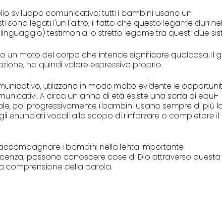
ello sviluppo comunicativo; tutti i bambini usano un
sono legati l'un l'altro; il fatto che questo legame duri ne
nguaggio) testimonia lo stretto legame tra questi due sis
e o un moto del corpo che intende significare qualcosa. Il 
ione, ha quindi valore espressivo proprio.
omunicativo, utilizzano in modo molto evidente le opportuni
unicativi. A circa un anno di età esiste una sorta di equi-
uale, poi progressivamente i bambini usano sempre di più l
 enunciati vocali allo scopo di rinforzare o completare il
accompagnare i bambini nella lenta importante
cenza; possono conoscere cose di Dio attraverso questa
a comprensione della parola.