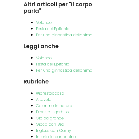
Altri
articoli per "Il corpo
parla"
Volando
Festa dell'Epifania
Per una ginnastica dell'anima
Leggi
anche
Volando
Festa dell'Epifania
Per una ginnastica dell'anima
Rubriche
#iorestoacasa
A tavola
Colorime in natura
Ernesto il gerbillo
Giò da grande
Gioca con Bea
Inglese con Camy
Inserto in cartoncino