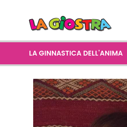
LA GINNASTICA DELL'ANIMA
violetta (2).JPG