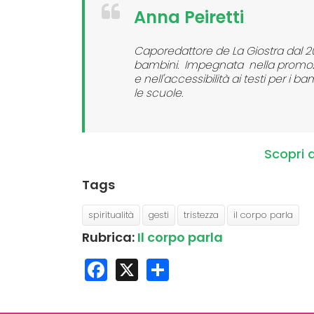
Anna Peiretti
Caporedattore de
La Giostra
dal 20
bambini. Impegnata nella promozio
e nell'accessibilità ai testi per i b
le scuole.
Scopri d
Tags
spiritualità
gesti
tristezza
il corpo parla
Rubrica:
Il corpo parla
Facebook
X
Share