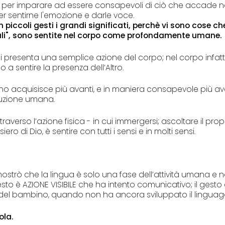
io per imparare ad essere consapevoli di ciò che accade n
r sentirne l'emozione e darle voce.
piccoli gesti i grandi significati, perchè vi sono cose ch
ali", sono sentite nel corpo come profondamente umane.
lmi presenta una semplice azione del corpo; nel corpo infatti
 a sentire la presenza dell’Altro.
ino acquisisce più avanti, e in maniera consapevole più ava
oluzione umana.
raverso l’azione fisica - in cui immergersi; ascoltare il prop
ero di Dio, è sentire con tutti i sensi e in molti sensi.
imostrò che la lingua è solo una fase dell’attività umana e 
esto è AZIONE VISIBILE che ha intento comunicativo; il gesto
el bambino, quando non ha ancora sviluppato il linguag
ola.