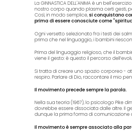
La GINNASTICA DELL'ANIMA è un bell'eserciz
nostro corpo quando plasma certi gesti, pe
Così, in modo semplice,
si conquistano con 
prima di essere conosciute come "spiritu
Ogni versetto selezionato fra i testi dei sa
prima che nel linguaggio, i bambini riescono
Prima del linguaggio religioso, che il bamb
viene il gesto: è questo il percorso dell’ev
Si tratta di creare uno spazio corporeo - att
respiro. Parlare di Dio, raccontare il mio pensi
Il movimento precede sempre la parola.
Nella sua teoria (1967), lo psicologo Pike d
dovrebbe essere dissociata dalle altre. Il g
dunque la prima forma di comunicazione d
Il movimento è sempre associato alla par