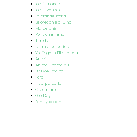
Io e il mondo
Io e il Vangelo
La grande storia
Le orecchie di Gino
Ma perché
Pensieri in rima
Timidoni
Un mondo da fare
Yo-Yoga in Filastrocca
Arte è
Animali incredibili
Bit Byte Coding
Fafà
Il corpo parla
C'è da fare
Giò Day
Family coach