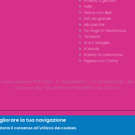
Ernesto il gerbillo
Fafà
Gioca con Bea
Giò da grande
Ma perchè
Yo-Yoga in Filastrocca
Timidoni
Io e il Vangelo
A tavola
Inserto in cartoncino
Inglese con Camy
m Actuositatem ETS © 2023 - P.I. 05398481001 - C.F 96306220581 - REA
"La Giostra" Reg. Trib. di Roma n° 13598/1970 del 27/11/1970
gliorare la tua navigazione
rai il consenso all'utilizzo dei cookies.