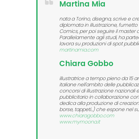
Martina Mia
nata a Torino, disegna, scrive e crea
diplomata in illustrazione, fumetto
Comics, per poi seguire il master di 
Parallelamente agli studi, ha part
lavora su produzioni di spot pubblic
martinamia.com
Chiara Gobbo
illustratrice a tempo pieno da 15 an
italiane nell'ambito delle pubblicaz
concorsi di illustrazione nazionali
pubblicitario in collaborazione co
dedica alla produzione di creazioni
borse, tappeti...) che espone nel su
www.chiaragobbo.com
www.mymoona.it