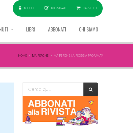
ACCEDI
REGISTRATI
CARRELLO
NUTI
LIBRI
ABBONATI
CHI SIAMO
HOME
MA PERCHÉ
MA PERCHÉ, LA PIOGGIA PROFUMA?
Form di ricerca
Cerca