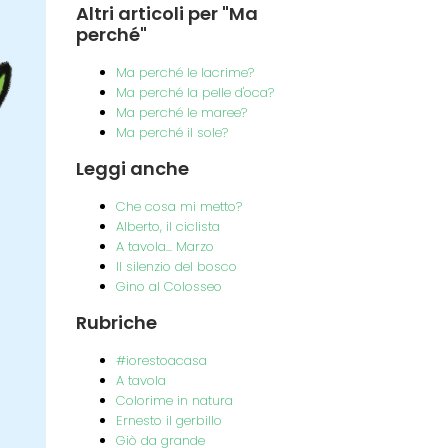
Altri
articoli per "Ma
perché"
Ma perché le lacrime?
Ma perché la pelle d'oca?
Ma perché le maree?
Ma perché il sole?
Leggi
anche
Che cosa mi metto?
Alberto, il ciclista
A tavola... Marzo
Il silenzio del bosco
Gino al Colosseo
Rubriche
#iorestoacasa
A tavola
Colorime in natura
Ernesto il gerbillo
Giò da grande