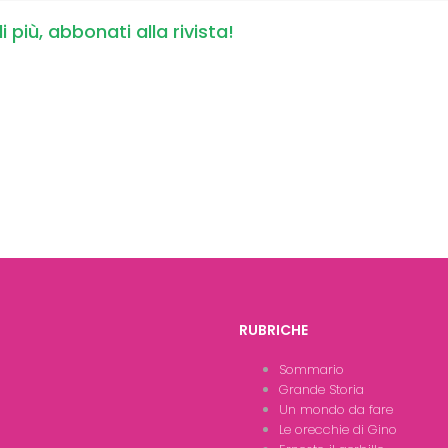
i più, abbonati alla rivista!
RUBRICHE
Sommario
Grande Storia
Un mondo da fare
Le orecchie di Gino