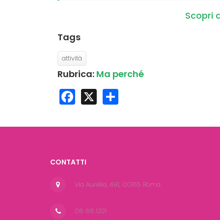
Scopri d
Tags
attività
Rubrica:
Ma perché
Facebook
X
Share
CONTATTI
Via Aurelia, 481, 00165 Roma
06 66 1321