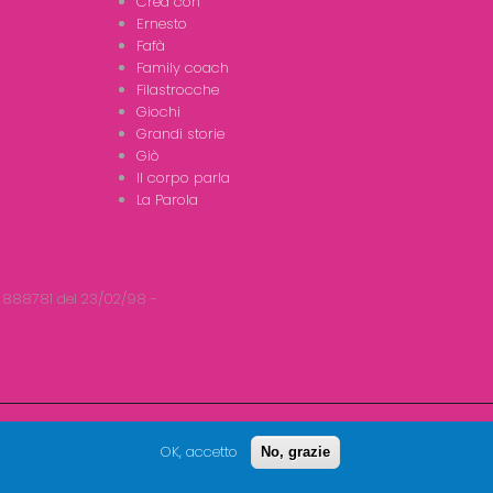
Crea con
Ernesto
Fafà
Family coach
Filastrocche
Giochi
Grandi storie
Giò
Il corpo parla
La Parola
 888781 del 23/02/98 -
OK, accetto
No, grazie
Seguici su