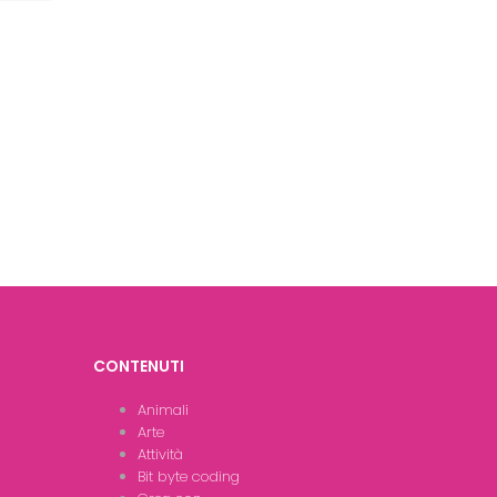
CONTENUTI
Animali
Arte
Attività
Bit byte coding