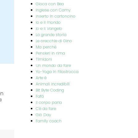
Gioca con Bea
Inglese con Camy
Inserto in cartoncino
Io e il mondo
Io e il Vangelo
La grande storia
Le orecchie di Gino
Ma perché
Pensieri in rima
Timidoni
Un mondo da fare
Yo-Yoga in Filastrocca
Arte è
Animali incredibili
Bit Byte Coding
in
Fafà
a
Il corpo parla
C'è da fare
Giò Day
Family coach