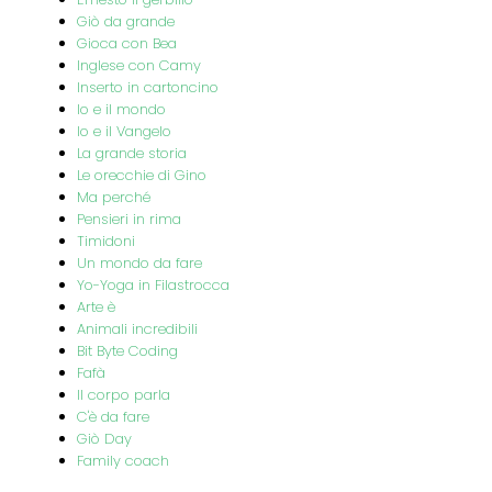
Giò da grande
Gioca con Bea
Inglese con Camy
Inserto in cartoncino
Io e il mondo
Io e il Vangelo
La grande storia
Le orecchie di Gino
Ma perché
Pensieri in rima
Timidoni
Un mondo da fare
Yo-Yoga in Filastrocca
Arte è
Animali incredibili
Bit Byte Coding
Fafà
Il corpo parla
C'è da fare
Giò Day
Family coach