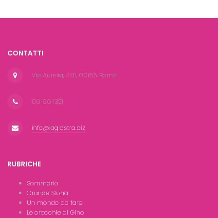
CONTATTI
Via Aurelia, 481, 00165 Roma
06 66 1321
info@lagiostra.biz
RUBRICHE
Sommario
Grande Storia
Un mondo da fare
Le orecchie di Gino