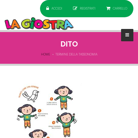
ACCEDI
REGISTRATI
CARRELLO
DITO
HOME
TERMINE DELLA TASSONOMIA