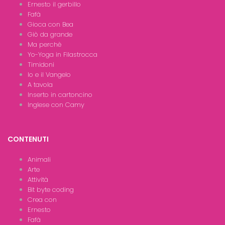
Ernesto il gerbillo
Fafà
Gioca con Bea
Giò da grande
Ma perchè
Yo-Yoga in Filastrocca
Timidoni
Io e il Vangelo
A tavola
Inserto in cartoncino
Inglese con Camy
CONTENUTI
Animali
Arte
Attività
Bit byte coding
Crea con
Ernesto
Fafà