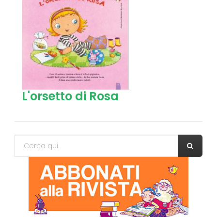
L'orsetto di Rosa
Form di ricerca
Cerca