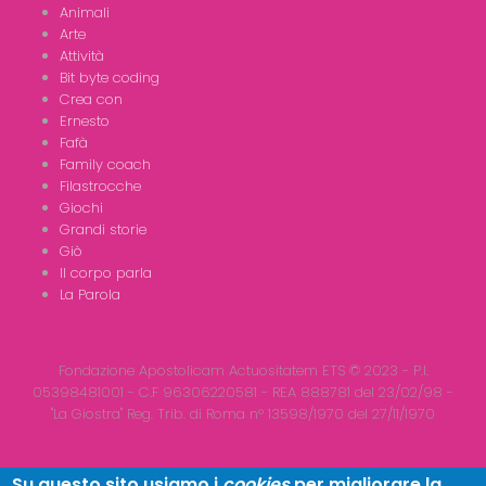
Animali
Arte
Attività
Bit byte coding
Crea con
Ernesto
Fafà
Family coach
Filastrocche
Giochi
Grandi storie
Giò
Il corpo parla
La Parola
Fondazione Apostolicam Actuositatem ETS © 2023 - P.I.
05398481001 - C.F 96306220581 - REA 888781 del 23/02/98 -
"La Giostra" Reg. Trib. di Roma n° 13598/1970 del 27/11/1970
Su questo sito usiamo i
cookies
per migliorare la