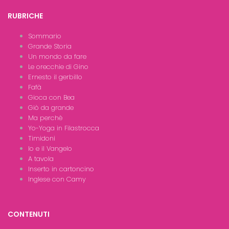
RUBRICHE
Sommario
Grande Storia
Un mondo da fare
Le orecchie di Gino
Ernesto il gerbillo
Fafà
Gioca con Bea
Giò da grande
Ma perchè
Yo-Yoga in Filastrocca
Timidoni
Io e il Vangelo
A tavola
Inserto in cartoncino
Inglese con Camy
CONTENUTI