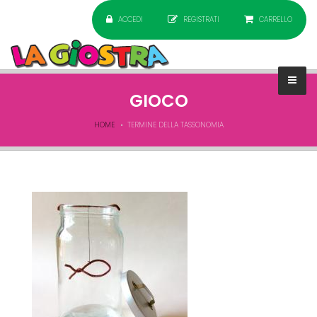
ACCEDI
REGISTRATI
CARRELLO
GIOCO
HOME
TERMINE DELLA TASSONOMIA