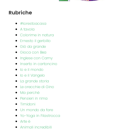
Rubriche
#iorestoacasa
A tavola
Colorime in natura
Ernesto il gerbillo
Giò da grande
Gioca con Bea
Inglese con Camy
Inserto in cartoncino
Io e il mondo
Io e il Vangelo
La grande storia
Le orecchie di Gino
Ma perché
Pensieri in rima
Timidoni
Un mondo da fare
Yo-Yoga in Filastrocca
Arte è
Animali incredibili