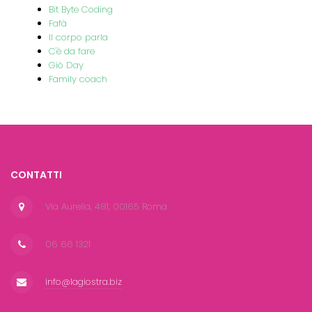
Bit Byte Coding
Fafà
Il corpo parla
C'è da fare
Giò Day
Family coach
CONTATTI
Via Aurelia, 481, 00165 Roma
06 66 1321
info@lagiostra.biz