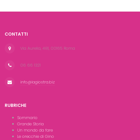
CONTATTI
Via Aurelia, 481, 00165 Roma
06 66 1321
info@lagiostra.biz
RUBRICHE
Sommario
Grande Storia
Un mondo da fare
Le orecchie di Gino