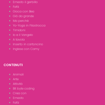
Ernesto il gerbillo
Fafà
Gioca con Bea
Giò da grande
Ma perchè
Yo-Yoga in Filastrocca
Timidoni
Io e il Vangelo
A tavola
Inserto in cartoncino
Inglese con Camy
CONTENUTI
Animali
Arte
Attività
Bit byte coding
Crea con
Ernesto
Fafà