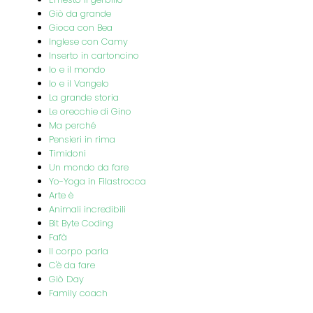
Giò da grande
Gioca con Bea
Inglese con Camy
Inserto in cartoncino
Io e il mondo
Io e il Vangelo
La grande storia
Le orecchie di Gino
Ma perché
Pensieri in rima
Timidoni
Un mondo da fare
Yo-Yoga in Filastrocca
Arte è
Animali incredibili
Bit Byte Coding
Fafà
Il corpo parla
C'è da fare
Giò Day
Family coach