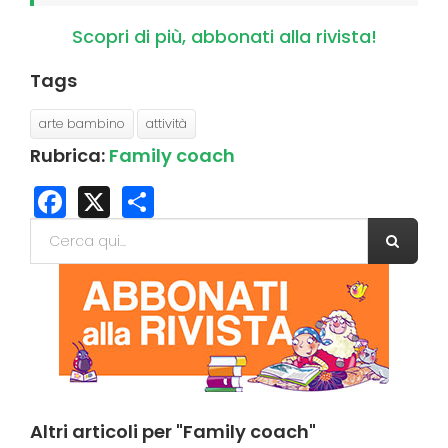
Scopri di più, abbonati alla rivista!
Tags
arte bambino
attività
Rubrica:
Family coach
Facebook
X
Share
Form di ricerca
Cerca
Altri
articoli per "Family coach"