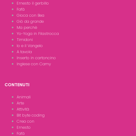
Ernesto il gerbillo
Fafà
Gioca con Bea
Giò da grande
Ma perchè
Yo-Yoga in Filastrocca
Timidoni
Io e il Vangelo
A tavola
Inserto in cartoncino
Inglese con Camy
CONTENUTI
Animali
Arte
Attività
Bit byte coding
Crea con
Ernesto
Fafà