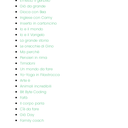
Ernesto il gerbillo
Giò da grande
Gioca con Bea
Inglese con Camy
Inserto in cartoncino
Io e il mondo
Io e il Vangelo
La grande storia
Le orecchie di Gino
Ma perché
Pensieri in rima
Timidoni
Un mondo da fare
Yo-Yoga in Filastrocca
Arte è
Animali incredibili
Bit Byte Coding
Fafà
Il corpo parla
C'è da fare
Giò Day
Family coach