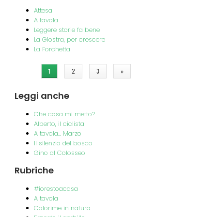
Attesa
A tavola
Leggere storie fa bene
La Giostra, per crescere
La Forchetta
Pagine
1
2
3
»
Leggi
anche
Che cosa mi metto?
Alberto, il ciclista
A tavola... Marzo
Il silenzio del bosco
Gino al Colosseo
Rubriche
#iorestoacasa
A tavola
Colorime in natura