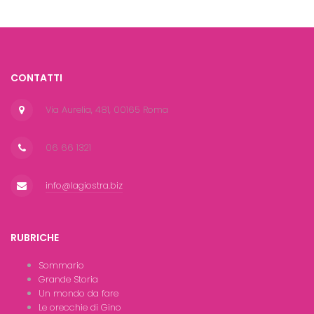
CONTATTI
Via Aurelia, 481, 00165 Roma
06 66 1321
info@lagiostra.biz
RUBRICHE
Sommario
Grande Storia
Un mondo da fare
Le orecchie di Gino