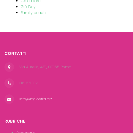
C'è da fare
Giò Day
Family coach
CONTATTI
Via Aurelia, 481, 00165 Roma
06 66 1321
info@lagiostra.biz
RUBRICHE
Sommario