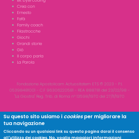
Bit byte coding
Crea con
Ernesto
Fafà
Family coach
Filastrocche
Giochi
Grandi storie
Giò
Il corpo parla
La Parola
Fondazione Apostolicam Actuositatem ETS © 2023 - P.I.
05398481001 - C.F 96306220581 - REA 888781 del 23/02/98 -
"La Giostra" Reg. Trib. di Roma n° 13598/1970 del 27/11/1970
Su questo sito usiamo i
cookies
per migliorare la
tua navigazione
Copyright © 2026
LA GIOSTRA
| All Rights Reserved
Cliccando su un qualsiasi link su questa pagina darai il consenso
No, voglio maggiori informazioni
all'utilizzo dei cookies.