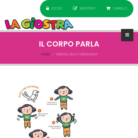
ACCEDI
REGISTRATI
CARRELLO
IL CORPO PARLA
HOME
TERMINE DELLA TASSONOMIA