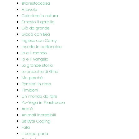
#iorestoacasa
A tavola
Colorime in natura
Ernesto il gerbillo
Giò da grande
Gioca con Bea
Inglese con Camy
Inserto in cartoncino
Io e il mondo
Io e il Vangelo
La grande storia
Le orecchie di Gino
Ma perché
Pensieri in rima
Timidoni
Un mondo da fare
Yo-Yoga in Filastrocca
Arte è
Animali incredibili
Bit Byte Coding
Fafà
Il corpo parla