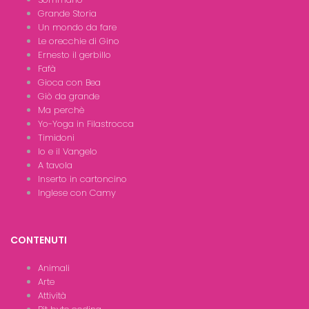
Grande Storia
Un mondo da fare
Le orecchie di Gino
Ernesto il gerbillo
Fafà
Gioca con Bea
Giò da grande
Ma perchè
Yo-Yoga in Filastrocca
Timidoni
Io e il Vangelo
A tavola
Inserto in cartoncino
Inglese con Camy
CONTENUTI
Animali
Arte
Attività